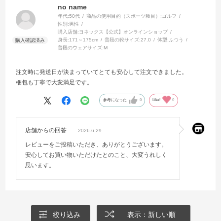
no name
年代:
50代
商品の使用目的（スポーツ種目）:
ゴルフ
性別:
男性
購入店舗:
ヨネックス【公式】オンラインショップ
身長:
171～175cm
普段の靴サイズ:
27.0
体型:
ふつう
普段のウェアサイズ:
M
注文時に発送日が決まっていてとても安心して注文できました。
梱包も丁寧で大変満足です。
参考になった
0
Like!
0
店舗からの回答
2026.6.29
レビューをご投稿いただき、ありがとうございます。
安心してお買い物いただけたとのこと、大変うれしく
思います。
絞り込み
表示：新しい順