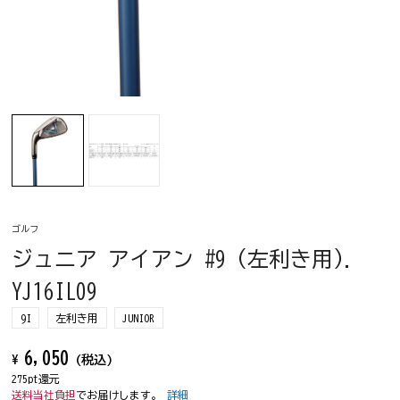
ゴルフ
ジュニア アイアン #9 (左利き用).
YJ16IL09
9I
左利き用
JUNIOR
6,050
¥
(税込)
275pt還元
送料当社負担
でお届けします。
詳細