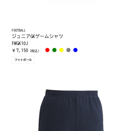
FOOTBALL
ジュニアGKゲームシャツ
FWGK10J
7,150
￥
（税込）
フットボール