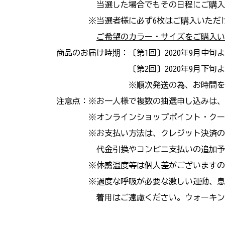
当選した場合でもその日程にご購入手続
※当選者様に必ず6枚はご購入いただけ
ご希望のカラー・サイズをご購入い
商品のお届け時期：〔第1回〕2020年9月中旬
〔第2回〕2020年9月下旬より
※順次発送の為、お時間を頂戴する
注意点：※お一人様で複数の抽選申し込みは、
※オンラインショップポイント・クーポン
※お支払い方法は、クレジット決済のみ
代金引換やコンビニ支払いの追加予定は
※体感温度等は個人差がございますので、
※過度な呼吸が必要な激しい運動、息苦し
着用はご遠慮ください。ウォーキングやサ