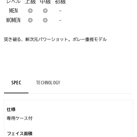
上級
中級
初級
レベル
MEN
◎
◎
-
WOMEN
◎
◎
-
突き破る、新次元パワーショット。ボレー重視モデル
ソフトテニス
ラケット
SPEC
TECHNOLOGY
仕様
専用ケース付
フェイス面積