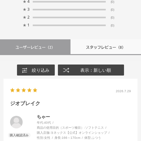
★
4
(0)
★
3
(0)
★
2
(0)
★
1
(0)
ユーザーレビュー
（2）
スタッフレビュー
（0）
絞り込み
表示：新しい順
2026.7.29
ジオブレイク
ちゃー
年代:
40代
商品の使用目的（スポーツ種目）:
ソフトテニス
購入店舗:
ヨネックス【公式】オンラインショップ
性別:
女性
身長:
166～170cm
体型:
ふつう