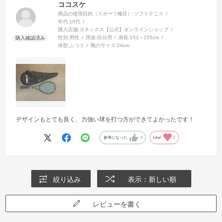
ココスケ
商品の使用目的（スポーツ種目）:
ソフトテニス
年代:
10代
購入店舗:
ヨネックス【公式】オンラインショップ
性別:
男性
用途:
自分用
身長:
151～155cm
体型:
ふつう
靴のサイズ:
24cm
デザインもとても良く、力強い球を打つ方ができてよかったです！
参考になった
4
Like!
2
絞り込み
表示：新しい順
レビューを書く