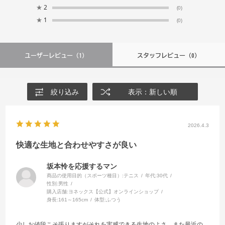
★
2
(0)
★
1
(0)
ユーザーレビュー
（1）
スタッフレビュー
（0）
絞り込み
表示：新しい順
2026.4.3
快適な生地と合わせやすさが良い
坂本怜を応援するマン
商品の使用目的（スポーツ種目）:
テニス
年代:
30代
性別:
男性
購入店舗:
ヨネックス【公式】オンラインショップ
身長:
161～165cm
体型:
ふつう
少しお値段こそ張りますがそれを実感できる生地のよさ。また最近の