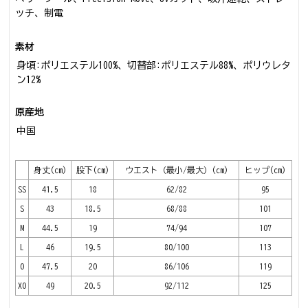
ッチ、制電
素材
身頃:ポリエステル100%、切替部:ポリエステル88%、ポリウレタ
ン12%
原産地
中国
身丈(cm)
股下(cm)
ウエスト（最小/最大）(cm)
ヒップ(cm)
SS
41.5
18
62/82
95
S
43
18.5
68/88
101
M
44.5
19
74/94
107
L
46
19.5
80/100
113
O
47.5
20
86/106
119
XO
49
20.5
92/112
125