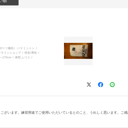
い順
ポーツ種目）:
バドミントン
ンラインショップ
性別:
男性
～170cm
体型:
ふつう
うございます。練習用途でご使用いただいているとのこと、うれしく思います。ご感