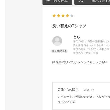
絞り込み
表示：新し
洗い替えのTシャツ
とら
年代:
50代
商品の使用目的（ス
購入店舗:
ヨネックス【公式】オ
普段の靴サイズ:
26.5
身長:
166
普段のウェアサイズ:
O
練習用の洗い替えTシャツにちょうど良い
店舗からの回答
2026.4.7
レビューをご投稿いただき、ありがと
うございます。