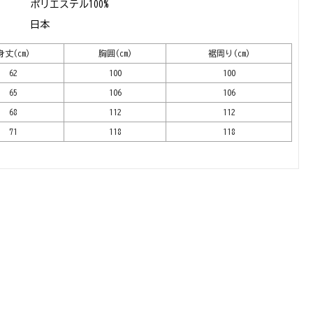
ポリエステル100%
日本
身丈(cm)
胸囲(cm)
裾周り(cm)
62
100
100
65
106
106
68
112
112
71
118
118