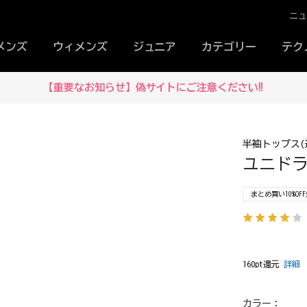
ニ
メンズ
ウィメンズ
ジュニア
カテゴリー
テク
【重要なお知らせ】偽サイトにご注意ください‼
半袖トップス(
ユニドライ
まとめ買い10%OF
160pt還元
詳細
カラー：