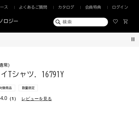
ュース
よくあるご質問
カタログ
会員特典
ログイン
ノロジー
Pau
通常)
Tシャツ. 16791Y
F対象商品
数量限定
4.0
（1）
レビューを見る