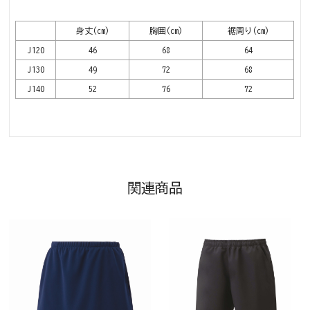
身丈(cm)
胸囲(cm)
裾周り(cm)
J120
46
68
64
J130
49
72
68
J140
52
76
72
関連商品