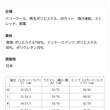
仕様
ベリークール、再生ポリエステル、UVカット、吸汗速乾、スト
レッチ、制電
素材
身頃:ポリエステル100％、インナースパッツ:ポリエステル
80％、ポリウレタン20％
原産地
日本
脇丈（スカート/スパッ
ウエスト（最小/最
ヒップ（スカート/スパ
ツ）(cm)
大）(cm)
ッツ）(cm)
SS
32/25.5
52/73
86/64
S
33/26.5
55/76
89/67
M
34/27.5
58/79
92/70