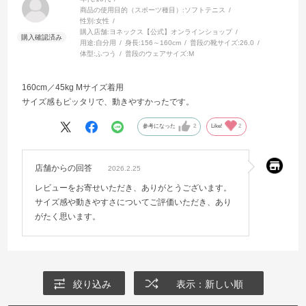
商品の使用目的（スポーツ種目）:
ソフトテニス
性別:
女性
購入店舗:
ヨネックス【公式】オンラインショップ
用途:
自分用
身長:
156～160cm
普段の靴サイズ:
26.0
体型:
ふつう
普段のウェアサイズ:
M
160cm／45kg Mサイズ着用
サイズ感もピッタリで、動きやすかったです。
参考になった
2
Like!
2
店舗からの回答
2026.2.25
レビューをお寄せいただき、ありがとうございます。
サイズ感や動きやすさについてご評価いただき、あり
がたく思います。
絞り込み
表示：新しい順