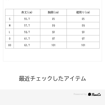
身丈(cm)
胸囲(cm)
裾周り(cm)
S
55.7
85
85
M
57.7
89
89
L
59.7
93
93
O
61.7
97
97
XO
63.7
101
101
最近チェックしたアイテム