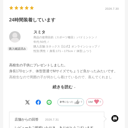
ます。これからもこのギアと共に、全日本のコートと大会ステージへ
2026.7.30
駆け上がります！
24時間装着しています
スミタ
商品の使用目的（スポーツ種目）:
バドミントン
年代:
50代
購入店舗:
ヨネックス【公式】オンラインショップ
性別:
男性
身長:
171～175cm
体型:
ふつう
高校生の子供にプレゼントしました。
身長170センチ、体型普通でMサイズでちょうど良かったみたいです。
高校生なので周囲の子が何かしら着けているので、喜んでくれまし
た。
続きを読む
邪魔にならないか心配でしたが、案外安定しているようで気にならな
いと言ってます。よほど嬉しかったのか、24時間装着しています。
気分的にも効果があるようで、高校内ランク戦でワンランクアップし
参考になった
0
Like!
0
たとテンション上がってます。
なぜかよく眠れて疲れが抜けるようになったそうです。
店舗からの回答
2026.7.31
レビューをご投稿いただき、ありがとうございます。