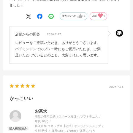
ました！
参考になった
0
Like!
0
店舗からの回答
2026.7.17
レビューをご投稿いただき、ありがとうございます。
バドミントンでのプレー時にもご愛用いただき、ご満
足いただけているとのこと、大変うれしく思います。
2026.7.14
かっこいい
お茶犬
商品の使用目的（スポーツ種目）:
ソフトテニス
年代:
10代
購入店舗:
ヨネックス【公式】オンラインショップ
性別:
男性
身長:
166～170cm
体型:
ふつう