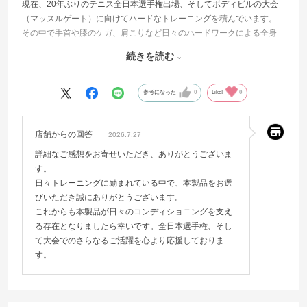
現在、20年ぶりのテニス全日本選手権出場、そしてボディビルの大会
（マッスルゲート）に向けてハードなトレーニングを積んでいます。
その中で手首や膝のケガ、肩こりなど日々のハードワークによる全身
の疲労感に悩まされており、少しでもコンディションを向上させたく
続きを読む
てこの「V4パワーネックレスネオプラス」を購入しました。
【使用感・サイズ感について】
参考になった
0
Like!
0
非常に軽く、スポーツ中に着用していても全くストレスになりませ
ん。テニスの激しいストロークや、ウエイトトレーニングでハードに
動いても首元で暴れず、フィット感が抜群です。
店舗からの回答
2026.7.27
詳細なご感想をお寄せいただき、ありがとうございま
【良かった点】
す。
着用し始めてから、ハードな練習後の首から肩にかけての重ダルさが
日々トレーニングに励まれている中で、本製品をお選
スッキリしているように感じます。血流がサポートされているのか、
びいただき誠にありがとうございます。
翌朝のリカバリーがスムーズになり、毎日の激しいトレーニングをこ
これからも本製品が日々のコンディショニングを支え
なす上で欠かせない相棒になりました。やはりYONEX製という信頼感
る存在となりましたら幸いです。全日本選手権、そし
は絶大です。
て大会でのさらなるご活躍を心より応援しておりま
す。
【おすすめポイント】
私のような競技復帰を目指すシリアスなアスリートはもちろん、日常
的な肩こりや疲労に悩む方にも全力でおすすめできます！デザインも
スポーティでカッコよく、身につけるだけでモチベーションが上がり