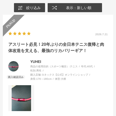
絞り込み
表示：新しい順
2026.7.21
アスリート必見！20年ぶりの全日本テニス復帰と肉
体改造を支える、最強のリカバリーギア！
YUHEI
商品の使用目的（スポーツ種目）:
テニス
年代:
40代
性別:
男性
購入店舗:
ヨネックス【公式】オンラインショップ
身長:
176～180cm
体型:
大柄