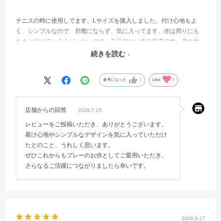
テニスの時に使用してます。Lサイズを購入しました。付け心地もよ
く、シンプルなので、邪魔にならず、気に入ってます。赤は周りにも
あまり付けている人がいないので、自分的には本当最高です。肩の力
が柔らかくなった感じがして、リラックスできます。パフォーマンス
続きを読む
もどんどん上がっていけるといいです。
参考になった
1
Like!
0
店舗からの回答
2026.7.15
レビューをご投稿いただき、ありがとうございます。
着け心地やシンプルなデザインを気に入っていただけ
たとのこと、うれしく思います。
ぜひこれからもプレーのお供としてご愛用いただき、
さらなるご活躍につながりましたら幸いです。
2026.5.17