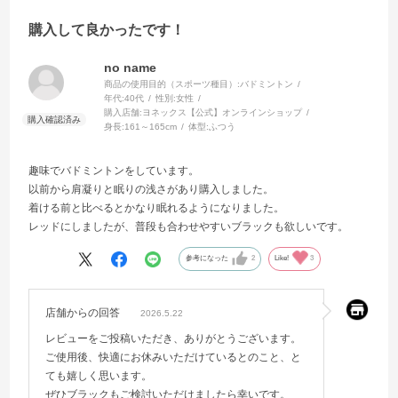
購入して良かったです！
no name
商品の使用目的（スポーツ種目）:
バドミントン
年代:
40代
性別:
女性
購入店舗:
ヨネックス【公式】オンラインショップ
身長:
161～165cm
体型:
ふつう
趣味でバドミントンをしています。
以前から肩凝りと眠りの浅さがあり購入しました。
着ける前と比べるとかなり眠れるようになりました。
レッドにしましたが、普段も合わせやすいブラックも欲しいです。
参考になった
2
Like!
3
店舗からの回答
2026.5.22
レビューをご投稿いただき、ありがとうございます。
ご使用後、快適にお休みいただけているとのこと、と
ても嬉しく思います。
ぜひブラックもご検討いただけましたら幸いです。