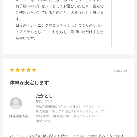
お子様へのプレゼントとしてお選びいただき、喜んで
ご使用いただけているとのこと、大変うれしく思いま
す。
日々のトレーニングやコンディションづくりのサポー
トアイテムとして、これからもご活用いただけました
ら幸いです。
2026.7.15
体幹が安定します
たかとし
年代:
40代
商品の使用目的（スポーツ種目）:
バドミントン
購入店舗:
ヨネックス【公式】オンラインショップ
性別:
女性
用途:
自分用
身長:
156～160cm
体型:
ふつう
バドミントンで前に踏み込んだ時に、止まることが出来るようになり