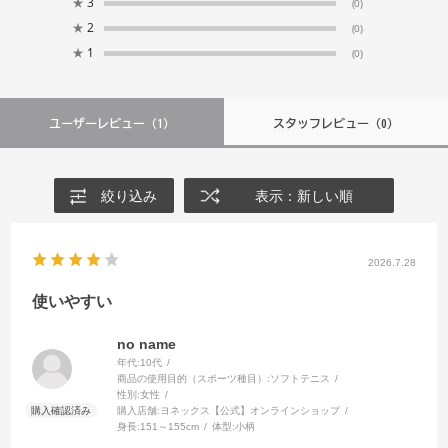
★
3
(0)
★
2
(0)
★
1
(0)
ユーザーレビュー
（1）
スタッフレビュー
（0）
絞り込み
表示：新しい順
2026.7.28
使いやすい
no name
年代:
10代
商品の使用目的（スポーツ種目）:
ソフトテニス
性別:
女性
購入店舗:
ヨネックス【公式】オンラインショップ
身長:
151～155cm
体型:
小柄