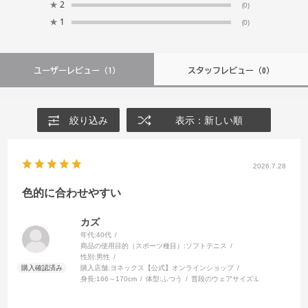
★
2
(0)
★
1
(0)
ユーザーレビュー
（1）
スタッフレビュー
（0）
絞り込み
表示：新しい順
2026.7.28
色的に合わせやすい
カズ
年代:
40代
商品の使用目的（スポーツ種目）:
ソフトテニス
性別:
男性
購入店舗:
ヨネックス【公式】オンラインショップ
身長:
166～170cm
体型:
ふつう
普段のウェアサイズ:
L