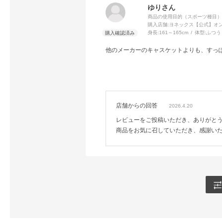
ゆりさん
商品の使用目的（スポーツ種目）
購入店舗:
ヨネックス【公式】オ
身長:
161～165cm
体型:
ふつう
他のメーカーのキャスケットよりも、すっ
店舗からの回答
2026.4.20
レビューをご投稿いただき、ありがと
商品をお気に召していただき、感謝い