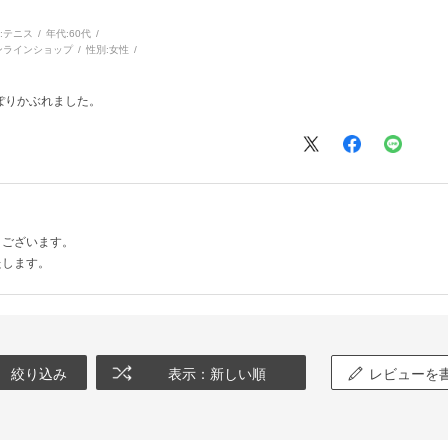
:
テニス
年代:
60代
ンラインショップ
性別:
女性
ぽりかぶれました。
うございます。
たします。
絞り込み
表示：新しい順
レビューを