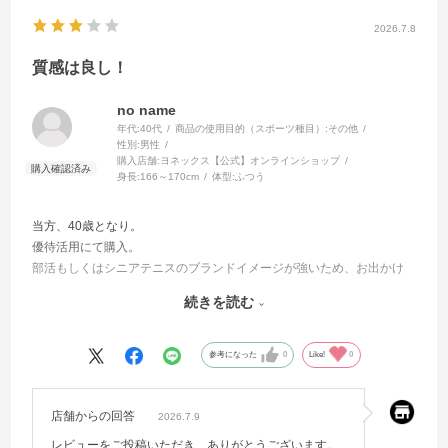
2026.7.8
質感は良し！
no name
年代:
40代
商品の使用目的（スポーツ種目）:
その他
性別:
男性
購入店舗:
ヨネックス【公式】オンラインショップ
身長:
166～170cm
体型:
ふつう
当方、40歳となり。
優待活用にて購入。
部活もしくはシニアテニスのブランドイメージが強いため、お出かけ
には少しためらう。
続きを読む
日常の陽射し避けには良いかと。
願わくば、もう少し控えめなロゴだと嬉しい。
参考になった
0
Like!
0
質感や形は良いなと思います。
店舗からの回答
2026.7.9
レビューをご投稿いただき、ありがとうございます。