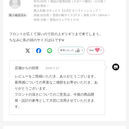
年代:
40代
商品の使用目的（スポーツ種目）:
その他
性別:
男性
購入店舗:
ヨネックス【公式】オンラインショップ
用途:
自分用
普段の靴サイズ:
27.0
身長:
176～180cm
体型:
大柄
普段のウェアサイズ:
O
フロントが広くて深いので目の上ギリギリまで来てしまう。
ちなみに私の頭のサイズはLLですw
参考になった
0
Like!
0
店舗からの回答
2026.7.17
レビューをご投稿いただき、ありがとうございます。
着用感についての率直なご感想をお寄せいただき、あ
りがとうございます。
フロントの深さについてのご意見は、今後の商品開
発・設計の参考として大切に活用させていただきま
す。