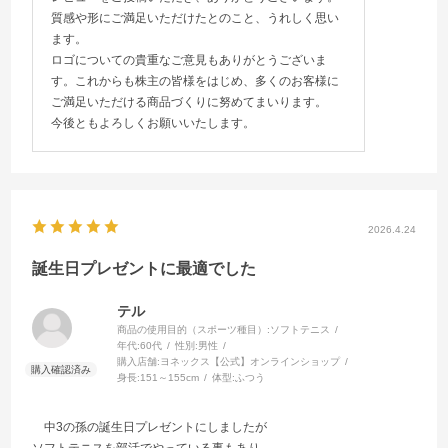
質感や形にご満足いただけたとのこと、うれしく思い
ます。
ロゴについての貴重なご意見もありがとうございま
す。これからも株主の皆様をはじめ、多くのお客様に
ご満足いただける商品づくりに努めてまいります。
今後ともよろしくお願いいたします。
2026.4.24
誕生日プレゼントに最適でした
テル
商品の使用目的（スポーツ種目）:
ソフトテニス
年代:
60代
性別:
男性
購入店舗:
ヨネックス【公式】オンラインショップ
身長:
151～155cm
体型:
ふつう
中3の孫の誕生日プレゼントにしましたが
ソフトテニスを部活でやっている事もあり