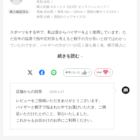
性別:
女性
購入店舗:
ヨネックス【公式】オンラインショップ
用途:
自分用
身長:
161～165cm
普段の靴サイズ:
23.5
体型:
大柄
普段のウェアサイズ:
O
スポーツをする中で、私は昔からバイザーをよく使用しています。た
だ近年の猛暑で熱中症対策も考えると帽子の方が良いと頭ではわかっ
ていたのですが、バイザーの方がツバが広く落ち着く為、帽子購入に
一歩踏み出せずにいました。でもこの帽子をサイトで見つけ一目惚れ
続きを読む
し、勇気を出して購入してみました。頭のフィット感だけじゃなく、
ツバの広さもちょうど私好みで本当に購入して良かったです。被る時
はいつも気分よく出掛けられています。
参考になった
2
Like!
2
店舗からの回答
2026.4.27
レビューをご投稿いただきありがとうございます。
バイザーと帽子で悩まれた中でお選びいただき、ご満
足いただけたとのこと、安心いたしました。
これからもお出かけのお共にご利用ください。