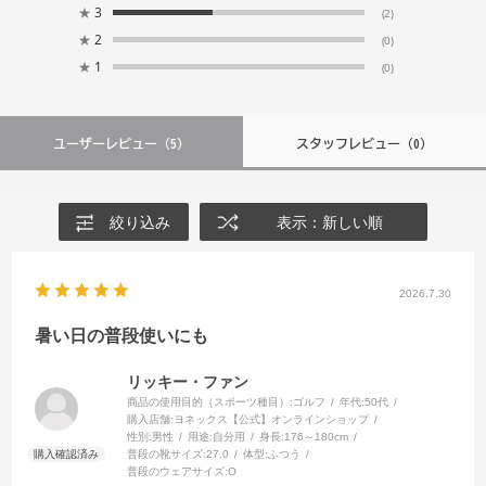
★
3
(2)
★
2
(0)
★
1
(0)
ユーザーレビュー
（5）
スタッフレビュー
（0）
絞り込み
表示：新しい順
2026.7.30
暑い日の普段使いにも
リッキー・ファン
商品の使用目的（スポーツ種目）:
ゴルフ
年代:
50代
購入店舗:
ヨネックス【公式】オンラインショップ
性別:
男性
用途:
自分用
身長:
176～180cm
普段の靴サイズ:
27.0
体型:
ふつう
普段のウェアサイズ:
O