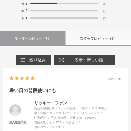
★
3
(2)
★
2
(0)
★
1
(0)
ユーザーレビュー
（5）
スタッフレビュー
（0）
絞り込み
表示：新しい順
2026.7.30
暑い日の普段使いにも
リッキー・ファン
商品の使用目的（スポーツ種目）:
ゴルフ
年代:
50代
購入店舗:
ヨネックス【公式】オンラインショップ
性別:
男性
用途:
自分用
身長:
176～180cm
普段の靴サイズ:
27.0
体型:
ふつう
普段のウェアサイズ:
O