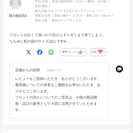
年代:
40代
商品の使用目的（スポーツ種目）:
その他
性別:
男性
購入店舗:
ヨネックス【公式】オンラインショップ
用途:
自分用
普段の靴サイズ:
27.0
身長:
176～180cm
体型:
大柄
普段のウェアサイズ:
O
フロントが広くて深いので目の上ギリギリまで来てしまう。
ちなみに私の頭のサイズはLLですw
参考になった
0
Like!
0
店舗からの回答
2026.7.17
レビューをご投稿いただき、ありがとうございます。
着用感についての率直なご感想をお寄せいただき、あ
りがとうございます。
フロントの深さについてのご意見は、今後の商品開
発・設計の参考として大切に活用させていただきま
す。