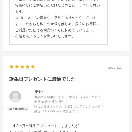
質感や形にご満足いただけたとのこと、うれしく思い
ます。
ロゴについての貴重なご意見もありがとうございま
す。これからも株主の皆様をはじめ、多くのお客様に
ご満足いただける商品づくりに努めてまいります。
今後ともよろしくお願いいたします。
2026.4.24
誕生日プレゼントに最適でした
テル
商品の使用目的（スポーツ種目）:
ソフトテニス
年代:
60代
性別:
男性
購入店舗:
ヨネックス【公式】オンラインショップ
身長:
151～155cm
体型:
ふつう
中3の孫の誕生日プレゼントにしましたが
ソフトテニスを部活でやっている事もあり