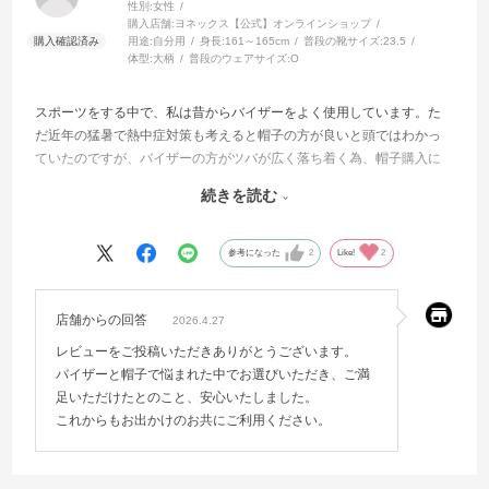
性別:
女性
購入店舗:
ヨネックス【公式】オンラインショップ
用途:
自分用
身長:
161～165cm
普段の靴サイズ:
23.5
体型:
大柄
普段のウェアサイズ:
O
スポーツをする中で、私は昔からバイザーをよく使用しています。た
だ近年の猛暑で熱中症対策も考えると帽子の方が良いと頭ではわかっ
ていたのですが、バイザーの方がツバが広く落ち着く為、帽子購入に
一歩踏み出せずにいました。でもこの帽子をサイトで見つけ一目惚れ
続きを読む
し、勇気を出して購入してみました。頭のフィット感だけじゃなく、
ツバの広さもちょうど私好みで本当に購入して良かったです。被る時
はいつも気分よく出掛けられています。
参考になった
2
Like!
2
店舗からの回答
2026.4.27
レビューをご投稿いただきありがとうございます。
バイザーと帽子で悩まれた中でお選びいただき、ご満
足いただけたとのこと、安心いたしました。
これからもお出かけのお共にご利用ください。