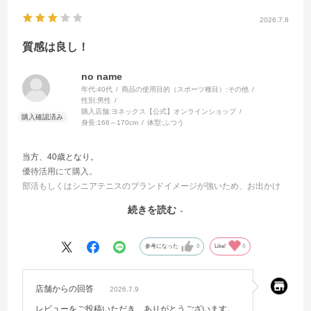
2026.7.8
質感は良し！
no name
年代:
40代
商品の使用目的（スポーツ種目）:
その他
性別:
男性
購入店舗:
ヨネックス【公式】オンラインショップ
身長:
166～170cm
体型:
ふつう
当方、40歳となり。
優待活用にて購入。
部活もしくはシニアテニスのブランドイメージが強いため、お出かけ
には少しためらう。
続きを読む
日常の陽射し避けには良いかと。
願わくば、もう少し控えめなロゴだと嬉しい。
参考になった
0
Like!
0
質感や形は良いなと思います。
店舗からの回答
2026.7.9
レビューをご投稿いただき、ありがとうございます。