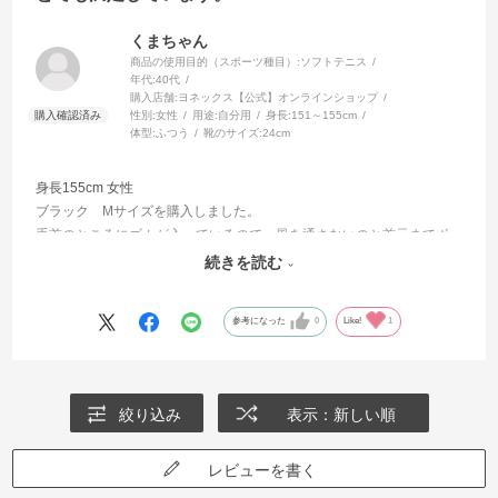
くまちゃん
商品の使用目的（スポーツ種目）:
ソフトテニス
年代:
40代
購入店舗:
ヨネックス【公式】オンラインショップ
性別:
女性
用途:
自分用
身長:
151～155cm
体型:
ふつう
靴のサイズ:
24cm
身長155cm 女性
ブラック Mサイズを購入しました。
手首のところにゴムが入っているので、風を通さないのと首元までボ
タンでしっかり止められるようになっているので暖かいです！
続きを読む
屋外でのスポーツ観戦に役立っています。
参考になった
0
Like!
1
絞り込み
表示：新しい順
レビューを書く