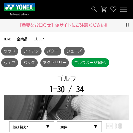
【重要なお知らせ】偽サイトにご注意ください‼
Pau
HOME
全商品
ゴルフ
ウッド
アイアン
パター
シューズ
ウェア
バッグ
アクセサリー
ゴルフページTOPへ
ゴルフ
1-30 / 34
並び替え:
30件