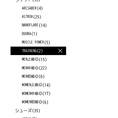
(4)
ARCSABER
(25)
ASTROX
(14)
NANOFLARE
(1)
DUORA
(5)
MUSCLE POWER
(2)
TRAINING
(15)
MEN上級◎
(22)
MEN中級◎
(6)
MEN初級◎
(14)
WOMEN上級◎
(17)
WOMEN中級◎
(6)
WOMEN初級◎
シューズ
(35)