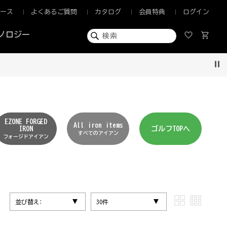
ュース
よくあるご質問
カタログ
会員特典
ログイン
ノロジー
Pau
EZONE FORGED
All iron items
IRON
ゴルフTOPへ
すべてのアイアン
フォージドアイアン
並び替え:
30件