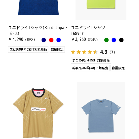
ユニドライTシャツ(Bird Japanプリント)
ユニドライTシャツ
16803
16896Y
￥
4,290
￥
3,960
（税込）
（税込）
まとめ買い10%OFF対象商品
数量限定
4.3
（3）
まとめ買い10%OFF対象商品
新製品2026年4月下旬発売
数量限定