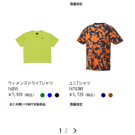
数量限定
ウィメンズドライTシャツ
ユニTシャツ
16855
16703NY
￥
7,920
￥
5,720
（税込）
（税込）
まとめ買い10%OFF対象商品
数量限定
1
2