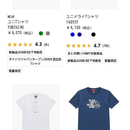
WEAR
ユニドライTシャツ
ユニTシャツ
16893Y
YOB26240
￥
4,180
（税込）
￥
4,070
（税込）
4.3
（6）
4.7
（10）
新製品2026年6月下旬発売
まとめ買い10%OFF対象商品
ダイハツジャパンオープン2026大会記念
新製品2026年4月下旬発売
数量限定
Tシャツ
数量限定