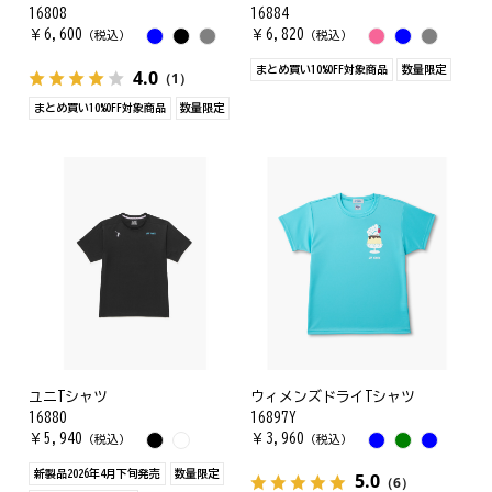
16808
16884
￥
6,600
￥
6,820
（税込）
（税込）
まとめ買い10%OFF対象商品
数量限定
4.0
（1）
まとめ買い10%OFF対象商品
数量限定
ユニTシャツ
ウィメンズドライTシャツ
16880
16897Y
￥
5,940
￥
3,960
（税込）
（税込）
新製品2026年4月下旬発売
数量限定
5.0
（6）