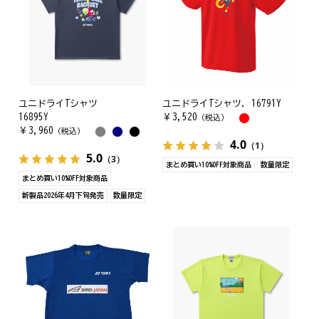
ユニドライTシャツ
ユニドライTシャツ. 16791Y
16895Y
￥
3,520
（税込）
￥
3,960
（税込）
4.0
（1）
5.0
（3）
まとめ買い10%OFF対象商品
数量限定
まとめ買い10%OFF対象商品
新製品2026年4月下旬発売
数量限定