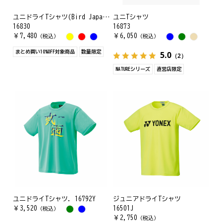
ユニドライTシャツ(Bird Japanプリント)
ユニTシャツ
16830
16873
￥
7,480
￥
6,050
（税込）
（税込）
まとめ買い10%OFF対象商品
数量限定
5.0
（2）
NATUREシリーズ
直営店限定
ユニドライTシャツ. 16792Y
ジュニアドライTシャツ
￥
3,520
16501J
（税込）
￥
2,750
（税込）