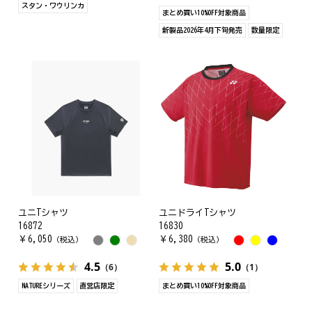
スタン・ワウリンカ
まとめ買い10%OFF対象商品
新製品2026年4月下旬発売
数量限定
ユニTシャツ
ユニドライTシャツ
16872
16830
￥
6,050
￥
6,380
（税込）
（税込）
4.5
5.0
（6）
（1）
NATUREシリーズ
直営店限定
まとめ買い10%OFF対象商品