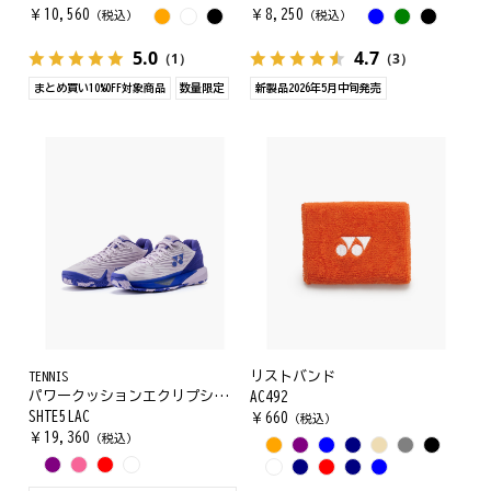
￥
10,560
￥
8,250
（税込）
（税込）
5.0
4.7
（1）
（3）
まとめ買い10%OFF対象商品
数量限定
新製品2026年5月中旬発売
TENNIS
リストバンド
パワークッションエクリプション5ウィメンAC
AC492
SHTE5LAC
￥
660
（税込）
￥
19,360
（税込）