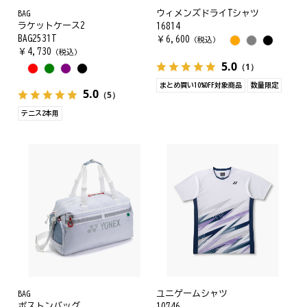
BAG
ウィメンズドライTシャツ
ラケットケース2
16814
BAG2531T
￥
6,600
（税込）
￥
4,730
（税込）
5.0
（1）
まとめ買い10%OFF対象商品
数量限定
5.0
（5）
テニス2本用
BAG
ユニゲームシャツ
ボストンバッグ
10746