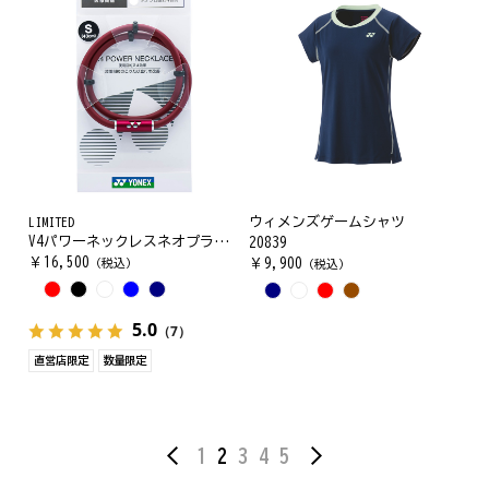
LIMITED
ウィメンズゲームシャツ
V4パワーネックレスネオプラス. YOX00024
20839
￥
16,500
（税込）
￥
9,900
（税込）
5.0
（7）
直営店限定
数量限定
1
2
3
4
5