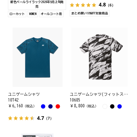
新色ペールライラック2026年9月上旬発
4.8
（6）
売
まとめ買い10%OFF対象商品
ローカット
WOMEN
オールコート用
ユニゲームシャツ
ユニゲームシャツ(フィットスタイル)
10742
10685
￥
6,160
￥
8,800
（税込）
（税込）
4.7
（7）