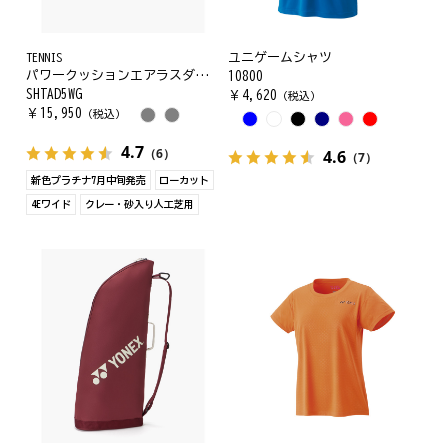
TENNIS
ユニゲームシャツ
パワークッションエアラスダッシュ5ワイドGC
10800
SHTAD5WG
￥
4,620
（税込）
￥
15,950
（税込）
4.7
（6）
4.6
（7）
新色プラチナ7月中旬発売
ローカット
4Eワイド
クレー・砂入り人工芝用