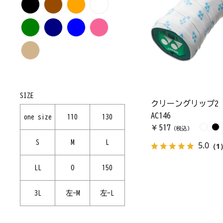
SIZE
クリーングリップ2
AC146
one size
110
130
517
￥
（税込）
S
M
L
5.0
（1
LL
O
150
3L
左-M
左-L