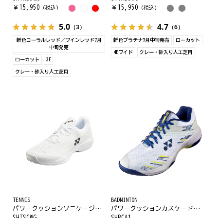
￥
15,950
￥
15,950
（税込）
（税込）
5.0
4.7
（3）
（6）
新色コーラルレッド／ワインレッド7月
新色プラチナ7月中旬発売
ローカット
中旬発売
4Eワイド
クレー・砂入り人工芝用
ローカット
3E
クレー・砂入り人工芝用
TENNIS
BADMINTON
パワークッションソニケージワイドGC
パワークッションカスケードアクセル
SHTSCWG
SHBCA1