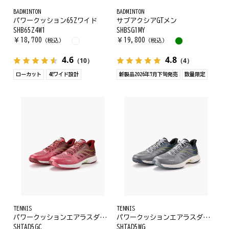
BADMINTON
BADMINTON
パワークッション65Zワイド
サブアクシアGTメン
SHB65Z4W1
SHBSG1MY
￥
18,700
￥
19,800
（税込）
（税込）
4.6
4.8
（10）
（4）
ローカット
4Eワイド設計
新製品2026年7月下旬発売
数量限定
TENNIS
TENNIS
パワークッションエアラスダッシュ5GC
パワークッションエアラスダッシュ5ワイドGC
SHTAD5GC
SHTAD5WG