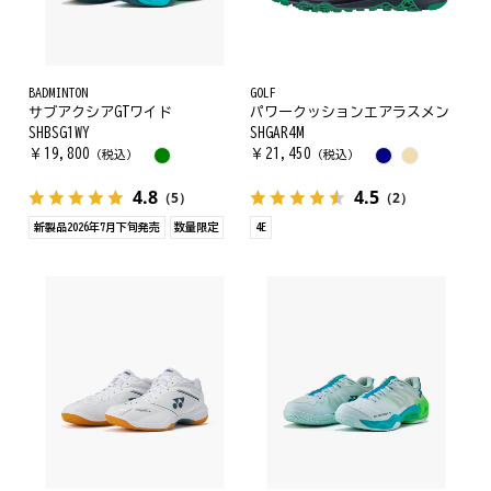
BADMINTON
GOLF
サブアクシアGTワイド
パワークッションエアラスメン
SHBSG1WY
SHGAR4M
￥
19,800
￥
21,450
（税込）
（税込）
4.8
4.5
（5）
（2）
新製品2026年7月下旬発売
数量限定
4E