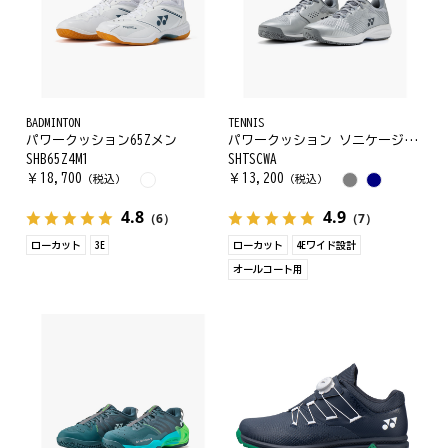
BADMINTON
TENNIS
パワークッション65Zメン
パワークッション ソニケージ ワイド AC
SHB65Z4M1
SHTSCWA
￥
18,700
￥
13,200
（税込）
（税込）
4.8
4.9
（6）
（7）
ローカット
3E
ローカット
4Eワイド設計
オールコート用