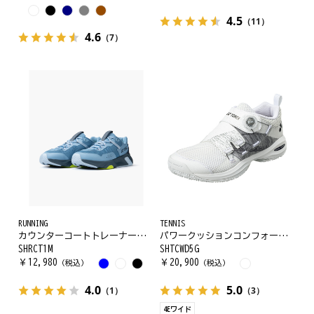
4.5
（11）
4.6
（7）
RUNNING
TENNIS
カウンターコートトレーナーメン
パワークッションコンフォート ワイド ダイヤル5 GC
SHRCT1M
SHTCWD5G
￥
12,980
￥
20,900
（税込）
（税込）
4.0
5.0
（1）
（3）
4Eワイド