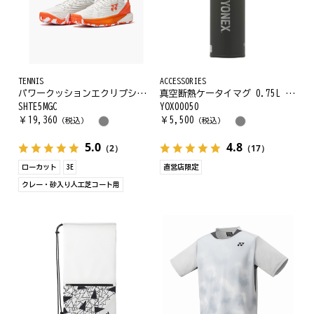
TENNIS
ACCESSORIES
パワークッションエクリプション5メンGC
真空断熱ケータイマグ 0.75L ループ付
SHTE5MGC
YOX00050
￥
19,360
￥
5,500
（税込）
（税込）
5.0
4.8
（2）
（17）
ローカット
3E
直営店限定
クレー・砂入り人工芝コート用