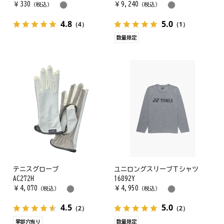
￥
330
￥
9,240
（税込）
（税込）
4.8
5.0
（4）
（1）
数量限定
テニスグローブ
ユニロングスリーブＴシャツ
AC272H
16892Y
￥
4,070
￥
4,950
（税込）
（税込）
4.5
5.0
（2）
（2）
掌部穴有り
数量限定