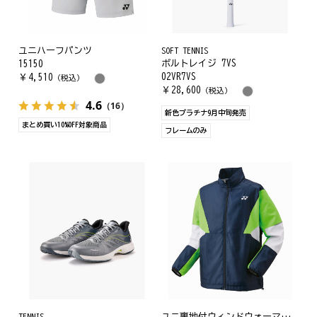
ユニハーフパンツ
SOFT TENNIS
ボルトレイジ 7VS
15150
02VR7VS
￥
4,510
（税込）
￥
28,600
（税込）
4.6
（16）
新色プラチナ9月中旬発売
まとめ買い10%OFF対象商品
フレームのみ
TENNIS
ユニ裏地付ウィンドウォーマーシャツ