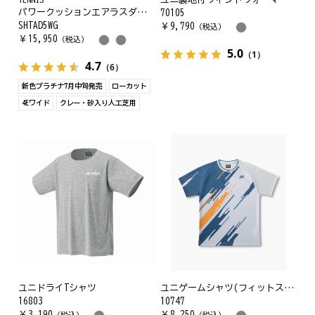
パワークッションエアラスダッシュ5ワイドGC
70105
SHTAD5WG
￥
9,790
（税込）
￥
15,950
（税込）
5.0
（1）
4.7
（6）
新色プラチナ7月中旬発売
ローカット
4Eワイド
クレー・砂入り人工芝用
ユニドライTシャツ
ユニゲームシャツ(フィットスタイル)
16803
10747
￥
3,190
￥
8,250
（税込）
（税込）