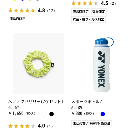
4.5
（2）
4.8
（17）
直営店限定
数量限定
直営店限定
抗菌・抗ウィルス加工
ヘアアクセサリー(2ケセット)
スポーツボトル2
46067
AC589
￥
1,650
￥
880
（税込）
（税込）
まとめ買い10%OFF対象商品
4.0
（1）