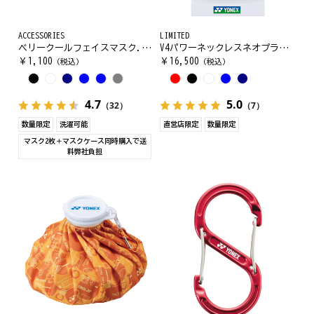
ACCESSORIES
LIMITED
ベリークールフェイスマスク. AC486
V4パワーネックレスネオプラス. YOX00024
￥
1,100
￥
16,500
（税込）
（税込）
4.7
5.0
（32）
（7）
数量限定
洗濯可能
直営店限定
数量限定
マスク2枚＋マスクケース同時購入で送
料弊社負担